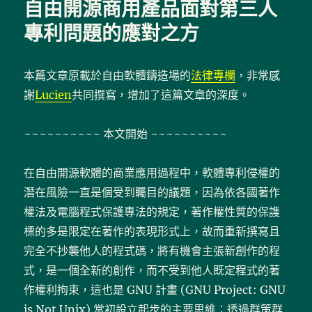
自由開源商用產品面對第三人
由
開
專利問題的應對之方
源
條
款
本篇文章原載於自由軟體鑄造場的
法律專欄
，非常感
授
謝
Lucien
共同撰寫，增加了這篇文章的深度。
權
軟
體
~~~~~~~~~~ 本文開始 ~~~~~~~~~~
之
條
款
在自由開源軟體的商業應用過程中，軟體專利侵權的
選
潛在風險一直是個受到矚目的議題，因為依各國著作
擇
權法及電腦程式保護專法的規定，著作權性質的保謢
與
授
標的多是限定在著作的表現形式上，故而重新撰寫且
權
完全不抄襲他人的程式碼，將有機會主張新創作的程
標
式，是一個全新的創作，而不受到他人既定程式的著
示〉
作權利拘束，這也是 GNU 計畫 (GNU Project: GNU
is Not Unix) 當初設立起步的主要思維：透過群策群