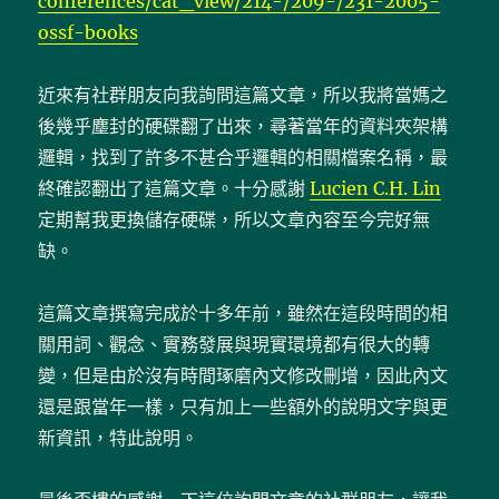
conferences/cat_view/214-/209-/231-2005-
ossf-books
近來有社群朋友向我詢問這篇文章，所以我將當媽之
後幾乎塵封的硬碟翻了出來，尋著當年的資料夾架構
邏輯，找到了許多不甚合乎邏輯的相關檔案名稱，最
終確認翻出了這篇文章。十分感謝
Lucien C.H. Lin
定期幫我更換儲存硬碟，所以文章內容至今完好無
缺。
這篇文章撰寫完成於十多年前，雖然在這段時間的相
關用詞、觀念、實務發展與現實環境都有很大的轉
變，但是由於沒有時間琢磨內文修改刪增，因此內文
還是跟當年一樣，只有加上一些額外的說明文字與更
新資訊，特此說明。