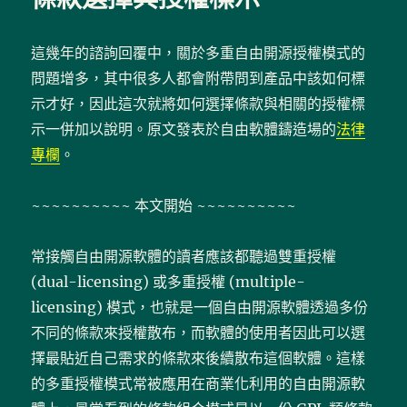
架
<<
從
這幾年的諮詢回覆中，關於多重自由開源授權模式的
Copyright
問題增多，其中很多人都會附帶問到產品中該如何標
到
Copyleft：
示才好，因此這次就將如何選擇條款與相關的授權標
GPL
示一併加以說明。原文發表於自由軟體鑄造場的
法律
的
專欄
。
誕
生、
成
~~~~~~~~~~ 本文開始 ~~~~~~~~~~
長
與
未
常接觸自由開源軟體的讀者應該都聽過雙重授權
來
(dual-licensing) 或多重授權 (multiple-
>>〉
licensing) 模式，也就是一個自由開源軟體透過多份
不同的條款來授權散布，而軟體的使用者因此可以選
擇最貼近自己需求的條款來後續散布這個軟體。這樣
的多重授權模式常被應用在商業化利用的自由開源軟