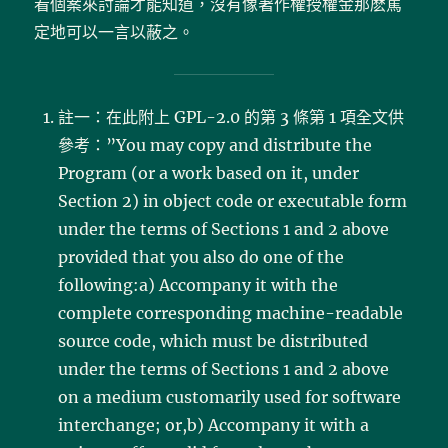
看個案來討論才能知道，沒有像著作權授權金那麽篤
定地可以一言以蔽之。
註一：在此附上 GPL-2.0 的第 3 條第 1 項全文供
參考：”You may copy and distribute the
Program (or a work based on it, under
Section 2) in object code or executable form
under the terms of Sections 1 and 2 above
provided that you also do one of the
following:a) Accompany it with the
complete corresponding machine-readable
source code, which must be distributed
under the terms of Sections 1 and 2 above
on a medium customarily used for software
interchange; or,b) Accompany it with a