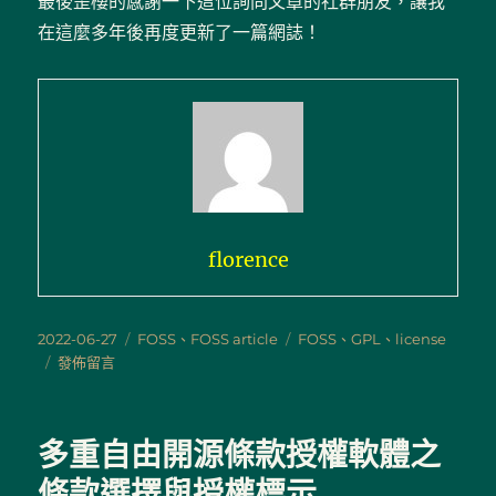
最後歪樓的感謝一下這位詢問文章的社群朋友，讓我
在這麼多年後再度更新了一篇網誌！
florence
發
分
標
2022-06-27
FOSS
、
FOSS article
FOSS
、
GPL
、
license
佈
在
類
籤
發佈留言
日
〈舊
期:
文
重
多重自由開源條款授權軟體之
新
上
條款選擇與授權標示