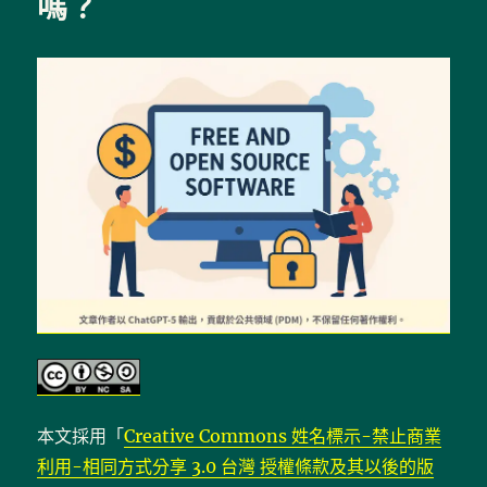
嗎？
著
作
權
授
權
金？〉
本文採用「
Creative Commons 姓名標示-禁止商業
利用-相同方式分享 3.0 台灣 授權條款及其以後的版