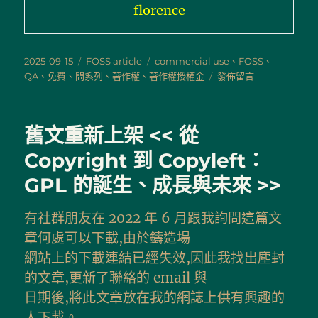
florence
發
分
標
2025-09-15
FOSS article
commercial use
、
FOSS
、
佈
類
籤
在
QA
、
免費
、
問系列
、
著作權
、
著作權授權金
發佈留言
日
〈問
期:
01：
自
舊文重新上架 << 從
由
開
Copyright 到 Copyleft：
源
GPL 的誕生、成長與未來 >>
軟
體
是
有社群朋友在 2022 年 6 月跟我詢問這篇文
免
章何處可以下載,由於鑄造場
費
的
網站上的下載連結已經失效,因此我找出塵封
嗎？〉
的文章,更新了聯絡的 email 與
日期後,將此文章放在我的網誌上供有興趣的
人下載。