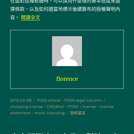
在面對這種軟體時，可以採用什麼樣的基本態度來選
擇條款，以及如何適當地標示後續散布的授權聲明內
〈多重自由開源條款授權軟體之條款選擇與
容。
閱讀全文
florence
發
分
標
2015-02-08
FOSS article
、
FOSS legal column
佈
類
籤
choosing license
、
CKEditor
、
FOSS
、
license
、
license
日
在
statement
、
multi-licensing
發佈留言
期:
〈多
重
自