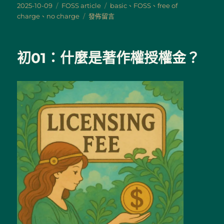
發
分
標
2025-10-09
FOSS article
basic
、
FOSS
、
free of
佈
類
在
籤
charge
、
no charge
發佈留言
日
〈初
期:
02：
什
初01：什麼是著作權授權金？
麼
是
費
用？〉