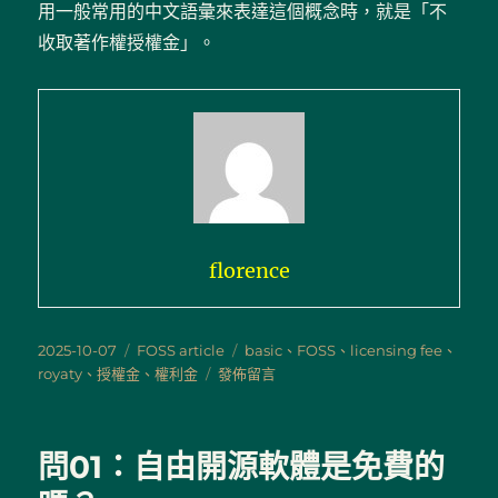
用一般常用的中文語彙來表達這個概念時，就是「不
收取著作權授權金」。
florence
發
分
標
2025-10-07
FOSS article
basic
、
FOSS
、
licensing fee
、
佈
類
在
籤
royaty
、
授權金
、
權利金
發佈留言
日
〈初
期:
01：
什
問01：自由開源軟體是免費的
麼
是