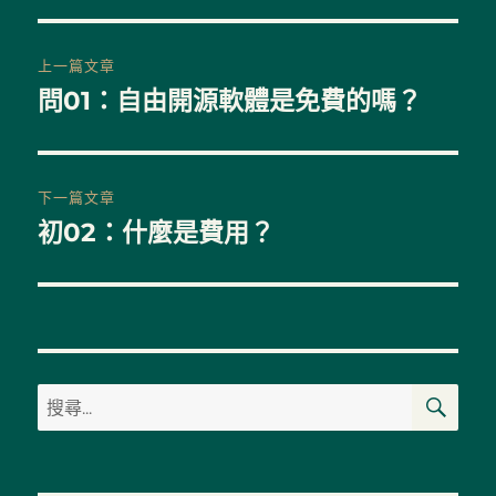
文
上一篇文章
章
問01：自由開源軟體是免費的嗎？
上
一
導
篇
覽
文
下一篇文章
章:
初02：什麼是費用？
下
一
篇
文
章:
搜
搜
尋
尋
關
鍵