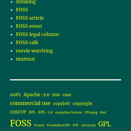
drinking
FOSS
FOSS article
FOSS event
FOSS legal column
FOSS talk
movie watching
murmur
Apache-2.0
AGPL
case
BSD
commercial use
copyleft
copyright
COSCUP
EPL
EPL-1.0
exception license
FFmpeg
font
FOSS
GPL
France
FreeAdhocUDF
FSF
Germany