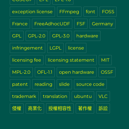
exception license
FFmpeg
font
FOSS
France
FreeAdhocUDF
FSF
Germany
GPL
GPL-2.0
GPL-3.0
hardware
infringement
LGPL
license
licensing fee
licensing statement
MIT
MPL-2.0
OFL-1.1
open hardware
OSSF
patent
reading
slide
source code
trademark
translation
ubuntu
VLC
侵權
商業化
授權相容性
著作權
訴訟