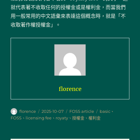
就代表著不收取任何的授權金或是權利金，而當我們
用一般常用的中文語彙來表達這個概念時，就是「不
收取著作權授權金」。
florence
作
發
分
標
florence
2025-10-07
FOSS article
basic
、
者
佈
類
籤
FOSS
、
licensing fee
、
royaty
、
授權金
、
權利金
日
期: