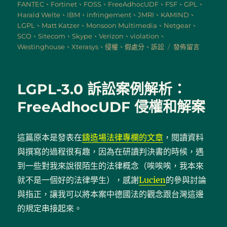
期:
FANTEC
、
Fortinet
、
FOSS
、
FreeAdhocUDF
、
FSF
、
GPL
、
Harald Welte
、
IBM
、
infringement
、
JMRI
、
KAMIND
、
LGPL
、
Matt Katzer
、
Monsoon Multimedia
、
Netgear
、
SCO
、
Sitecom
、
Skype
、
Verizon
、
violation
、
在
Westinghouse
、
Xterasys
、
侵權
、
假處分
、
訴訟
發佈留言
〈自
由
開
LGPL-3.0 訴訟案例解析：
源
軟
FreeAdhocUDF 侵權和解案
體
侵
權
這篇原本是發表在
鑄造場法律專欄的文章
，閱讀資料
爭
與撰寫的過程很有趣，因為在研讀判決書的時候，遇
端
案
到一些對我來說很陌生的法律概念（唉唉唉，我本來
例
就不是一個好的法律學生），感謝
Lucien
的參與討論
文
與指正，讓我可以將本案中德國法的觀念跟台灣這邊
章
彙
的規定串接起來。
整〉