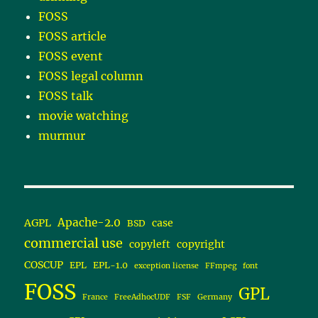
FOSS
FOSS article
FOSS event
FOSS legal column
FOSS talk
movie watching
murmur
Apache-2.0
AGPL
case
BSD
commercial use
copyleft
copyright
COSCUP
EPL
EPL-1.0
exception license
FFmpeg
font
FOSS
GPL
France
FreeAdhocUDF
FSF
Germany