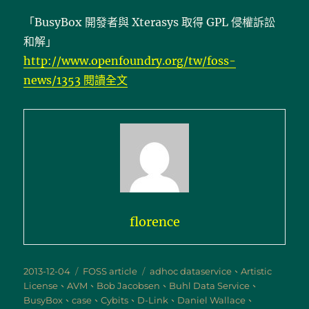
「BusyBox 開發者與 Xterasys 取得 GPL 侵權訴訟
和解」
http://www.openfoundry.org/tw/foss-
〈自由開源軟體侵權爭端案例文章彙
news/1353
閱讀全文
florence
發
分
標
2013-12-04
FOSS article
adhoc dataservice
、
Artistic
佈
類
籤
License
、
AVM
、
Bob Jacobsen
、
Buhl Data Service
、
日
BusyBox
、
case
、
Cybits
、
D-Link
、
Daniel Wallace
、