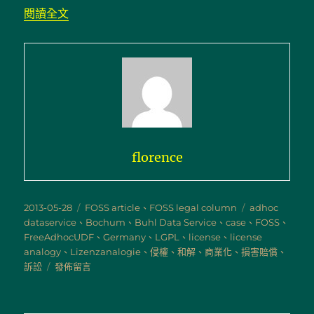
〈LGPL-3.0 訴訟案例解析：FreeAdhocUDF
閱讀全文
florence
發
分
標
2013-05-28
FOSS article
、
FOSS legal column
adhoc
佈
類
籤
dataservice
、
Bochum
、
Buhl Data Service
、
case
、
FOSS
、
日
FreeAdhocUDF
、
Germany
、
LGPL
、
license
、
license
期:
analogy
、
Lizenzanalogie
、
侵權
、
和解
、
商業化
、
損害賠償
、
在
訴訟
發佈留言
〈LGPL-
3.0
訴