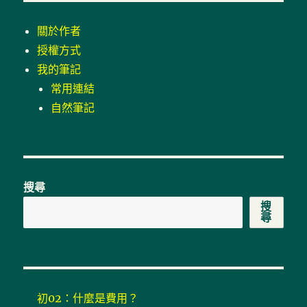
訟
案
關於作者
例
授權方式
解
我的筆記
析：
FreeAdhocUDF
常用連結
侵
自然筆記
權
和
解
案〉
搜尋
搜
尋
初02：什麼是費用？